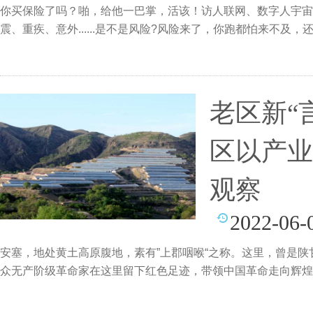
你买保险了吗？啪，给他一巴掌，活该！访人联网、数字人宇宙
震、重疾、意外......是不是风险?风险来了，你跑都怕来不
老区新“言
区以产业
观察
2022-06-
安塞，地处黄土高原腹地，素有”上郡咽喉“之称。这里，曾是陕
众无产阶级革命家在这里留下红色足迹，带领中国革命走向辉煌