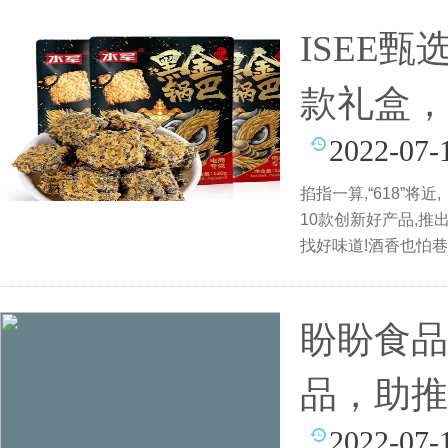
ISEE
款礼盒，
2022-07-
掐指一算,“618”
10款创新好产品,推
找好味道!酒香也怕巷
盼盼食品
品，助推
2022-07-