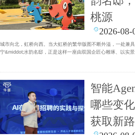
韵名邸，
桃源
2026-08-
城市向北，虹桥向西。当大虹桥的繁华版图不断外溢，一处兼具
宁&middot;水韵名邸，正是这样一座由双国企匠心雕琢、以
智能Ag
哪些变化
获取新路