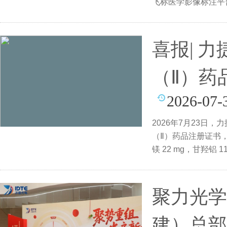
飞标医学影像标注平
字背
喜报| 
（Ⅱ）药
2026-07-
2026年7月23日
（Ⅱ）药品注册证书，
镁 22 mg，甘羟铝 
2026S02608）。铝
聚力光学
建）总部开