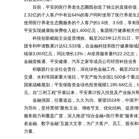
目前，平安的医疗养老生态圈既创造了独立的直接价值，也
2.32亿的个人客户中有近64%的客户同时使用了医疗养老生
使用医疗养老生态圈服务的个人客户的1.6倍、3.5倍，享有
平安实现健康险保费收入超1,400亿元，集团医疗健康相关付
科技创新赋能主业提质增效。截至2023年12月31日，
团专利申请数累计达51,533项，在金融科技和医疗健康领
续保3,003亿元，同比增长13%；AI坐席服务量约22.2亿
金融壹账通、平安健康、汽车之家等成员公司经营科技业务
积极践行企业社会责任，深化绿色金融工作。截至2023
交通、水利等国家重大项目，平安产险为全国1,500多个重
国家战略规划；平安保险资金绿色投资规模1,285.68亿元，绿色
元。自"三村工程"开展以来，平安累计投入扶贫及产业振兴帮扶资
金融强国，任重道远，久久为功。展望2024年，中国
为导向，坚持贯彻"聚焦主业、增收节支、优化结构、提质增
服务能力和覆盖广度，深入推进"综合金融+医疗养老"服务
老金融、数字金融"五篇大文章，为广大客户、员工、股东和
力量。