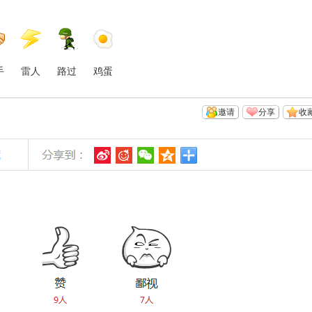
手
雷人
路过
鸡蛋
邀请
分享
收