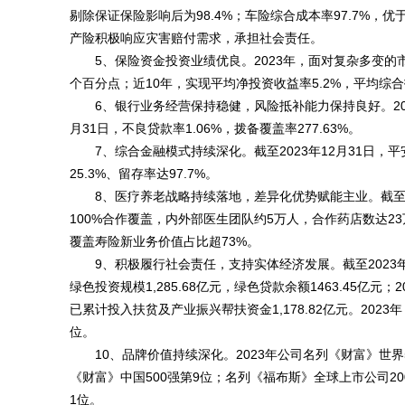
剔除保证保险影响后为98.4%；车险综合成本率97.7%，
产险积极响应灾害赔付需求，承担社会责任。
5、保险资金投资业绩优良。2023年，面对复杂多变的
个百分点；近10年，实现平均净投资收益率5.2%，平均综
6、银行业务经营保持稳健，风险抵补能力保持良好。2023
月31日，不良贷款率1.06%，拨备覆盖率277.63%。
7、综合金融模式持续深化。截至2023年12月31日，
25.3%、留存率达97.7%。
8、医疗养老战略持续落地，差异化优势赋能主业。截至2
100%合作覆盖，内外部医生团队约5万人，合作药店数达23
覆盖寿险新业务价值占比超73%。
9、积极履行社会责任，支持实体经济发展。截至2023年
绿色投资规模1,285.68亿元，绿色贷款余额1463.45亿元
已累计投入扶贫及产业振兴帮扶资金1,178.82亿元。2023
位。
10、品牌价值持续深化。2023年公司名列《财富》世
《财富》中国500强第9位；名列《福布斯》全球上市公司2000
1位。