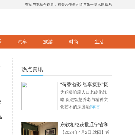
有意与本站合作者，有关合作事宜请与第一资讯网联系
乐
汽车
旅游
时尚
生活
升
热点资讯
“荷香溢彩·智享摄影”摄
为积极响应人口老龄化战
影公益活动成功举办，
略,促进智慧养老与精神文
共绘老龄生活新画卷
易
化艺术的深度融
[详细]
临
东软相继获批辽宁省和
【2024年4月2日,沈阳】近
沈阳市大语言模型创新