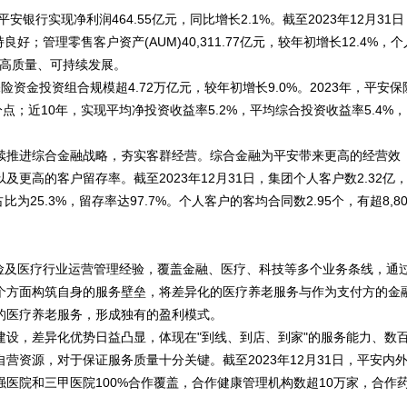
银行实现净利润464.55亿元，同比增长2.1%。截至2023年12月31日
良好；管理零售客户资产(AUM)40,311.77亿元，较年初增长12.4%，个
实现高质量、可持续发展。
险资金投资组合规模超4.72万亿元，较年初增长9.0%。2023年，平安保
分点；近10年，实现平均净投资收益率5.2%，平均综合投资收益率5.4%，
续推进综合金融战略，夯实客群经营。综合金融为平安带来更高的经营效
更高的客户留存率。截至2023年12月31日，集团个人客户数2.32亿
25.3%，留存率达97.7%。个人客户的客均合同数2.95个，有超8,80
保险及医疗行业运营管理经验，覆盖金融、医疗、科技等多个业务条线，通
个方面构筑自身的服务壁垒，将差异化的医疗养老服务与作为支付方的金
的医疗养老服务，形成独有的盈利模式。
设，差异化优势日益凸显，体现在"到线、到店、到家"的服务能力、数
资源，对于保证服务质量十分关键。截至2023年12月31日，平安内
强医院和三甲医院100%合作覆盖，合作健康管理机构数超10万家，合作