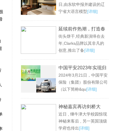
日,由东软申报并建设的辽
平台
宁省大语言模型
[详细]
股
母
延续前作热潮，打造春
街头饼干,经典新演绎在去
夏最爱街头 Clarks诚意
均
年,Clarks品牌以其非凡的
推出SS24 Torhill饼干家
超
创意,推出了备
[详细]
族
中国平安2023年实现归
行
2024年3月21日，中国平安
母营运利润1,179.89亿
保险（集团）股份有限公司
元 现金分红连续12年保
人
（以下简称&qu
[详细]
持增长 寿险业务重回升
势 新业务价值同比大增
价
神秘嘉宾再访剑桥大
36.2%
单
近日 , 继牛津大学校园惊现
学，与留学生重叙康桥
神秘来客后 , 另一英国顶级
梦
学府也传出
[详细]
率