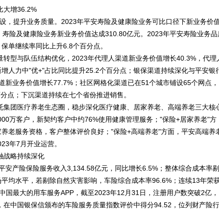
增36.2%
建设，提升业务质量。2023年平安寿险及健康险业务可比口径下新业务价
寿险及健康险业务新业务价值达成310.80亿元。2023年平安寿险业务品
月保单继续率同比上升6.8个百分点。
型与队伍结构优化，2023年代理人渠道新业务价值增长40.3%，代理
新增人力中"优+"占比同比提升25.2个百分点；银保渠道持续深化与平安银
新业务价值增长77.7%；社区网格化渠道已在51个城市铺设65个网点，
个百分点；下沉渠道持续在七个省份推进销售。
托集团医疗养老生态圈，稳步深化医疗健康、居家养老、高端养老三大核
000万客户，新契约客户中约76%使用健康管理服务；"保险+居家养老"方
家养老服务资格，客户整体评价良好；"保险+高端养老"方面，平安高端养
23年7月开业运营。
融战略持续深化
安产险保险服务收入3,134.58亿元，同比增长6.5%；整体综合成本率
市场平均水平，若剔除自然灾害影响，车险综合成本率96.6%；连续13年荣
中国最大的用车服务APP，截至2023年12月31日，注册用户数突破2亿，
，在中国银保信颁布的车险服务质量指数评价中得分94.52，位列财产险