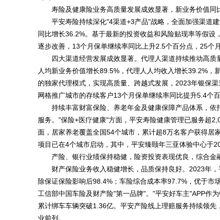
寿险及健康险业务高质量发展成效显著，新业务价值同比大
平安寿险持续深化"4渠道+3产品"战略，全面加强渠道
同比增长36.2%。基于最新的投资收益和风险贴现率等假设，
逐步改善，13个月保单继续率同比上升2.5个百分点，25个
四大渠道经营发展成效显著。代理人渠道持续推动高质量转
人均新业务价值增长89.5%，代理人人均收入增长39.2%，
的独家代理模式，实现高质量、跨越式发展，2023年银保渠道
网格推广城市的存续客户13个月保单继续率同比提升5.4
持续丰富财富保险、养老年金及健康保障产品体系，依
服务。"保险+医疗健康"方面，平安寿险健康管理已服务超2,
面，居家养老覆盖全国54个城市，累计超8万名客户获得居
项目已在4个城市启动，其中，平安臻颐年三亚体验中心于20
产险、银行业绩保持稳健，险资投资表现优良，综合金
财产保险业务收入稳健增长，品质保持良好。2023年，平
除保证保险影响后98.4%；车险综合成本率97.7%，优于
工信部中国车险及财产险"第一品牌"。"平安好车主"APP作为
累计绑车车辆突破1.36亿。平安产险线上理赔服务持续领先
业前列。