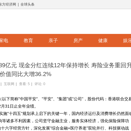
 东方经济网 | 全球头条
家电
教育
亲子
房产
健康
娱
9.89亿元 现金分红连续12年保持增长 寿险业务重回
价值同比大增36.2%
|
互联网
|
查看:
5
|
评论: 0
以下简称"中国平安"、"平安"、"集团"或"公司"，股份代码：香港联合交
12月31日止全年业绩。
是实施"十四五"规划承上启下的关键一年，国内经济运行及消费增长仍然面
响等诸多不利因素，公司坚守金融主业，服务实体经济，强化保险保障功
的十六字经营方针，深化发展"综合金融+医疗养老"双轮并行、科技驱动战