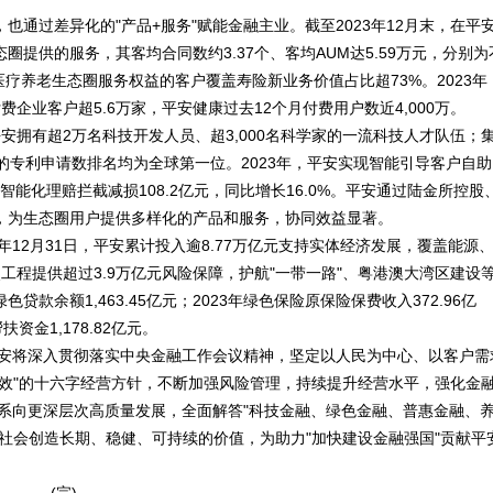
通过差异化的"产品+服务"赋能金融主业。截至2023年12月末，在平
态圈提供的服务，其客均合同数约3.37个、客均AUM达5.59万元，分别为
医疗养老生态圈服务权益的客户覆盖寿险新业务价值占比超73%。2023年
费企业客户超5.6万家，平安健康过去12个月付费用户数近4,000万。
平安拥有超2万名科技开发人员、超3,000名科学家的一流科技人才队伍；
域的专利申请数排名均为全球第一位。2023年，平安实现智能引导客户自助
次；智能化理赔拦截减损108.2亿元，同比增长16.0%。平安通过陆金所控股
，为生态圈用户提供多样化的产品和服务，协同效益显著。
年12月31日，平安累计投入逾8.77万亿元支持实体经济发展，覆盖能源
点工程提供超过3.9万亿元风险保障，护航"一带一路"、粤港澳大湾区建设
贷款余额1,463.45亿元；2023年绿色保险原保险保费收入372.96亿
金1,178.82亿元。
平安将深入贯彻落实中央金融工作会议精神，坚定以人民为中心、以客户需
效"的十六字经营方针，不断加强风险管理，持续提升经营水平，强化金
体系向更深层次高质量发展，全面解答"科技金融、绿色金融、普惠金融、
社会创造长期、稳健、可持续的价值，为助力"加快建设金融强国"贡献平