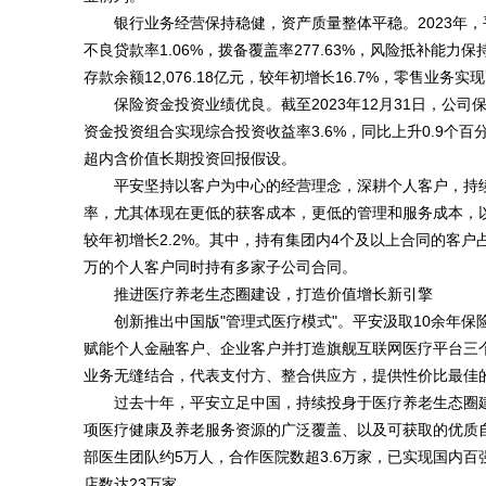
银行业务经营保持稳健，资产质量整体平稳。2023年，平安
不良贷款率1.06%，拨备覆盖率277.63%，风险抵补能力保持
存款余额12,076.18亿元，较年初增长16.7%，零售业务
保险资金投资业绩优良。截至2023年12月31日，公司保
资金投资组合实现综合投资收益率3.6%，同比上升0.9个百
超内含价值长期投资回报假设。
平安坚持以客户为中心的经营理念，深耕个人客户，持
率，尤其体现在更低的获客成本，更低的管理和服务成本，以及
较年初增长2.2%。其中，持有集团内4个及以上合同的客户占比为
万的个人客户同时持有多家子公司合同。
推进医疗养老生态圈建设，打造价值增长新引擎
创新推出中国版"管理式医疗模式"。平安汲取10余年
赋能个人金融客户、企业客户并打造旗舰互联网医疗平台三
业务无缝结合，代表支付方、整合供应方，提供性价比最佳
过去十年，平安立足中国，持续投身于医疗养老生态圈建
项医疗健康及养老服务资源的广泛覆盖、以及可获取的优质自营
部医生团队约5万人，合作医院数超3.6万家，已实现国内百
店数达23万家。