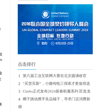
安
9
2
院
户
点击排行
金
1
第六届工业互联网大赛在北京圆满收官
安
2
“买货买新”，小微纯电三强谁才更值得选
3
Clarks正式发布2024新春鞋履系列 匠造龙
4
椰子跳动携手良品铺子，寻求门店消费新
第
模