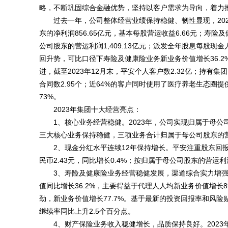
略，不断巩固综合金融优势，坚持以客户需求为导向，着力
过去一年，公司整体经营业绩保持稳健、韧性显现，202
东的净利润856.65亿元，基本每股营运收益6.66元；
公司股东的营运利润1,409.13亿元；派发全年股息每股现金
回升势，可比口径下寿险及健康险业务新业务价值增长36.2%
进，截至2023年12月末，平安个人客户数2.32亿；持有集
合同数2.95个；近64%的客户同时使用了医疗养老生态
73%。
2023年集团十大经营亮点：
1、核心业务经营稳健。2023年，公司实现归属于母公司
三大核心业务保持稳健，三项业务合计归属于母公司股东的营运利
2、现金分红水平连续12年保持增长。平安注重股东回报
民币2.43元，同比增长0.4%；按归属于母公司股东的营运
3、寿险及健康险业务经营稳健发展，渠道综合实力增强
值同比增长36.2%，主要得益于代理人人均新业务价值增长8
劲，新业务价值增长77.7%。基于最新的投资回报率和风险贴
继续率同比上升2.5个百分点。
4、财产保险业务收入稳健增长，品质保持良好。2023年