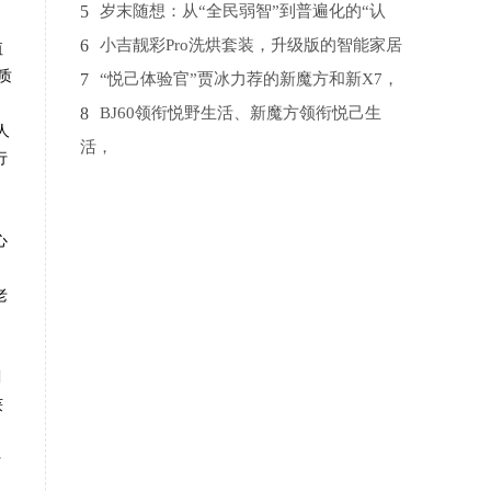
5
岁末随想：从“全民弱智”到普遍化的“认
6
小吉靓彩Pro洗烘套装，升级版的智能家居
值
质
7
“悦己体验官”贾冰力荐的新魔方和新X7，
8
BJ60领衔悦野生活、新魔方领衔悦己生
人
活，
行
9
千寻位置助力重庆长寿区打造国家级“北斗
10
大咖拆车，BJ40惊艳全场，不愧是高保值
心
率
老
剔
获
行