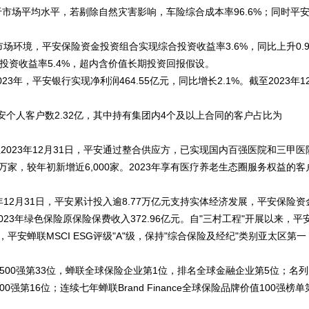
优于市场平均水平，若剔除自然灾害影响，车险综合成本率96.6%；同时平
市场环境，平安保险资金投资组合实现综合投资收益率3.6%，同比上升0.
合投资收益率5.4%，超内含价值长期投资回报假设。
年，平安银行实现净利润464.55亿元，同比增长2.1%。截至2023年1
平安个人客户数2.32亿，其中持有集团内4个及以上合同的客户占比为
023年12月31日，平安通过整合供应方，已实现国内百强医院和三甲医
万家，较年初新增近6,000家。2023年享有医疗养老生态圈服务权益的客
12月31日，平安累计投入逾8.77万亿元支持实体经济发展，平安保险资
；2023年绿色保险原保险保费收入372.96亿元。自"三村工程"开展以来，平
年，平安蝉联MSCI ESG评级"A"级，保持"综合保险及经纪"类别亚太区第一
界500强第33位，蝉联全球保险企业第1位，排名全球金融企业第5位；名列
强第16位；连续七年蝉联Brand Finance全球保险品牌价值100强榜单