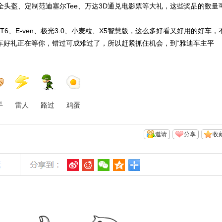
全头盔、定制范迪塞尔Tee、万达3D通兑电影票等大礼，这些奖品的数量
6、E-ven、极光3.0、小麦粒、X5智慧版，这么多好看又好用的好车，
车好礼正在等你，错过可成难过了，所以赶紧抓住机会，到“雅迪车主平
手
雷人
路过
鸡蛋
邀请
分享
收