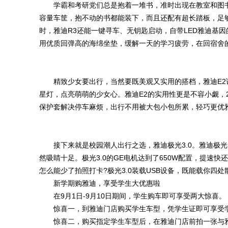
学霸和考研党们总是抱着一堆书，准时出现在教室和图书
容量车筐，抱不动的书都能装下，而且还配有超长踏板，足
时，雅迪R3还能一键寻车、无钥匙启动，自带LED雅迪基
用优质回弹高的海绵坐垫，缓解一天的学习疲劳，在回宿舍
精致少女要出行，当然要既美观又实用的搭档，雅迪E2
星灯，点亮萌萌的少女心。雅迪E2的实用性更是不容小觑，
保护套解决停车麻烦，出行不用被大包小包所累，轻巧更优
接下来就是校园潮人出行之选，雅迪极光3.0。雅迪极光
然吸睛十足。极光3.0的GE电机达到了650W配置，提速
怎么能少了拍照打卡?极光3.0装载USB设备，既能载你四处散
新学期购雅迪，享受学生大优惠啦
在9月1日-9月10日期间，学生购车即可享受两大惊喜。
惊喜一，到雅迪门店购买学生车型，凭学生证即可享受学
惊喜二，购买指定学生车型后，在雅迪门店前拍一张与雅