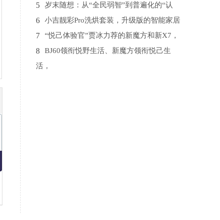
5
岁末随想：从“全民弱智”到普遍化的“认
6
小吉靓彩Pro洗烘套装，升级版的智能家居
7
“悦己体验官”贾冰力荐的新魔方和新X7，
8
BJ60领衔悦野生活、新魔方领衔悦己生
活，
9
千寻位置助力重庆长寿区打造国家级“北斗
10
大咖拆车，BJ40惊艳全场，不愧是高保值
率