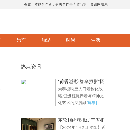
有意与本站合作者，有关合作事宜请与第一资讯网联系
乐
汽车
旅游
时尚
生活
热点资讯
“荷香溢彩·智享摄影”摄
为积极响应人口老龄化战
影公益活动成功举办，
不
略,促进智慧养老与精神文
。
共绘老龄生活新画卷
化艺术的深度融
[详细]
东软相继获批辽宁省和
【2024年4月2日,沈阳】近
沈阳市大语言模型创新