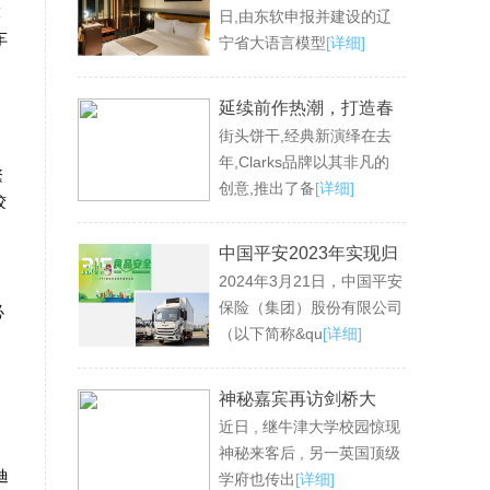
大
日,由东软申报并建设的辽
平台
车
宁省大语言模型
[详细]
延续前作热潮，打造春
街头饼干,经典新演绎在去
夏最爱街头 Clarks诚意
年,Clarks品牌以其非凡的
推出SS24 Torhill饼干家
繁
创意,推出了备
[详细]
族
胶
中国平安2023年实现归
2024年3月21日，中国平安
母营运利润1,179.89亿
保险（集团）股份有限公司
必
元 现金分红连续12年保
（以下简称&qu
[详细]
持增长 寿险业务重回升
势 新业务价值同比大增
神秘嘉宾再访剑桥大
36.2%
近日 , 继牛津大学校园惊现
学，与留学生重叙康桥
神秘来客后 , 另一英国顶级
梦
迪
学府也传出
[详细]