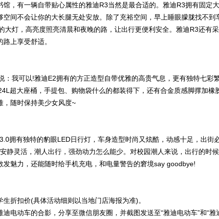
馆，有一辆自带贴心属性的雅迪R3当然是最合适的。雅迪R3拥有固定
够空间不会让你的大长腿无处安放。除了充裕空间，早上睡眼朦胧找不到
因的大灯，高亮度照亮清晨和夜晚的路，让出行更便利安全。雅迪R3还有采
的路上享受舒适。
说：我可以!雅迪E2拥有的方正造型自带优雅的高贵气息，更有独特七彩
24L超大座桶，手提包、购物袋什么的都装得下，还有合金质感脚撑加橡
雅，随时保持美少女风度~
3.0拥有独特的豹眼LED日行灯，车身造型时尚又炫酷，动感十足，出街
快还安静灵活，潮人出行，强劲动力怎么能少。对校园潮人来说，出行的时候
发魅力，还能随时给手机充电，和电量警告的窘境say goodbye!
生折扣价(具体活动细则以当地门店海报为准)。
迪电动车的合影，分享至微信朋友圈，并截图发送至“雅迪电动车”和“雅