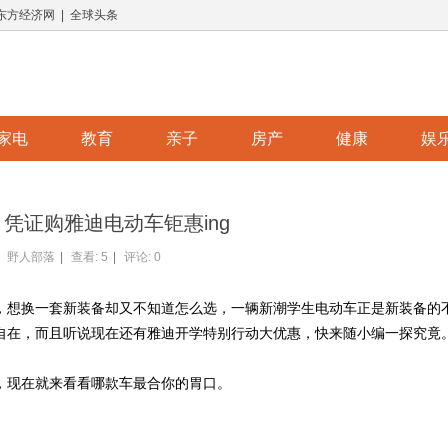
 东方经济网 | 全球头条
家电
教育
亲子
房产
健康
娱
凭证购雅迪电动车钜惠ing
野人部落
|
查看:
5
|
评论: 0
，想换一套新装备却又不知道怎么选，一辆新潮学生电动车正是新装备的
自在，而且听说现在还有雅迪开学特别行动大优惠，快来随小编一探究竟
，现在就来看看哪款车最合你的胃口。