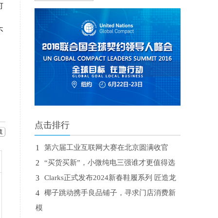
可
不
点击排行
藏
1
第六届工业互联网大赛在北京圆满收官
2
“买货买新”，小微纯电三强谁才更值得选
3
Clarks正式发布2024新春鞋履系列 匠造龙
4
椰子跳动携手良品铺子，寻求门店消费新
模