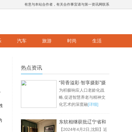
有意与本站合作者，有关合作事宜请与第一资讯网联系
乐
汽车
旅游
时尚
生活
热点资讯
“荷香溢彩·智享摄影”摄
为积极响应人口老龄化战
影公益活动成功举办，
，
略,促进智慧养老与精神文
共绘老龄生活新画卷
化艺术的深度融
[详细]
性
的
东软相继获批辽宁省和
【2024年4月2日,沈阳】近
沈阳市大语言模型创新