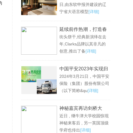
的
日,由东软申报并建设的辽
平台
宁省大语言模型
[详细]
延续前作热潮，打造春
街头饼干,经典新演绎在去
夏最爱街头 Clarks诚意
年,Clarks品牌以其非凡的
推出SS24 Torhill饼干家
创意,推出了备
[详细]
族
中国平安2023年实现归
2024年3月21日，中国平安
母营运利润1,179.89亿
保险（集团）股份有限公司
元 现金分红连续12年保
（以下简称&qu
[详细]
持增长 寿险业务重回升
势 新业务价值同比大增
神秘嘉宾再访剑桥大
36.2%
近日 , 继牛津大学校园惊现
学，与留学生重叙康桥
神秘来客后 , 另一英国顶级
梦
学府也传出
[详细]