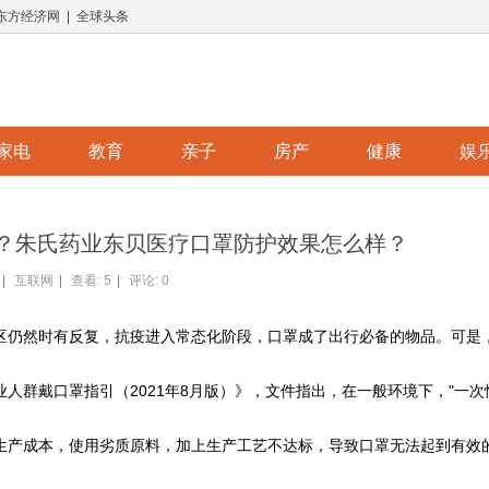
 东方经济网 | 全球头条
家电
教育
亲子
房产
健康
娱
？朱氏药业东贝医疗口罩防护效果怎么样？
|
互联网
|
查看:
5
|
评论: 0
区仍然时有反复，抗疫进入常态化阶段，口罩成了出行必备的物品。可是
人群戴口罩指引（2021年8月版）》，文件指出，在一般环境下，"一次
生产成本，使用劣质原料，加上生产工艺不达标，导致口罩无法起到有效