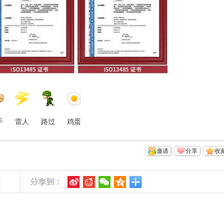
手
雷人
路过
鸡蛋
邀请
分享
收