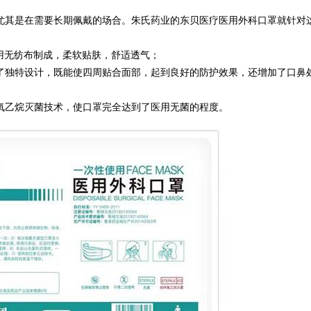
尤其是在需要长期佩戴的场合。朱氏药业的东贝医疗医用外科口罩就针对
用无纺布制成，柔软贴肤，舒适透气；
了独特设计，既能使四周贴合面部，起到良好的防护效果，还增加了口鼻
氧乙烷灭菌技术，使口罩完全达到了医用无菌的程度。