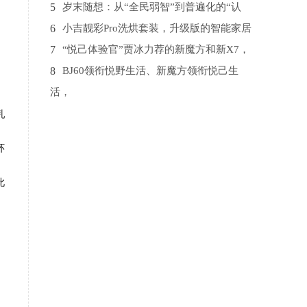
5
岁末随想：从“全民弱智”到普遍化的“认
6
小吉靓彩Pro洗烘套装，升级版的智能家居
7
“悦己体验官”贾冰力荐的新魔方和新X7，
8
BJ60领衔悦野生活、新魔方领衔悦己生
活，
9
千寻位置助力重庆长寿区打造国家级“北斗
乳
10
大咖拆车，BJ40惊艳全场，不愧是高保值
环
率
此