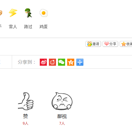
手
雷人
路过
鸡蛋
邀请
分享
收