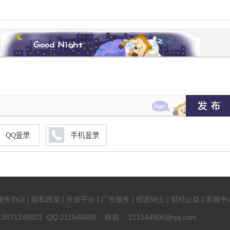
服务协议 | 隐私政策 | 开放平台 | 广告服务 | 招贤纳士 | 财经公益 | 客服中
71246822 QQ:211544606 邮箱： 211544606@qq.com