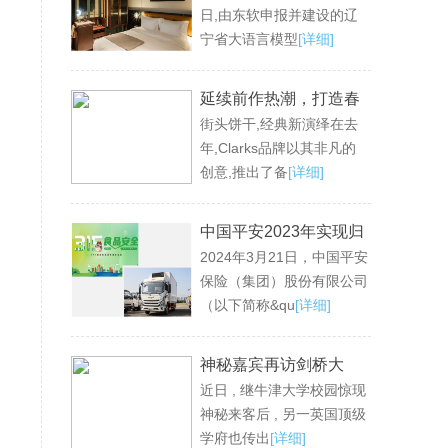
日,由东软申报并建设的辽
平台
宁省大语言模型
[详细]
延续前作热潮，打造春
街头饼干,经典新演绎在去
夏最爱街头 Clarks诚意
年,Clarks品牌以其非凡的
推出SS24 Torhill饼干家
创意,推出了备
[详细]
族
中国平安2023年实现归
2024年3月21日，中国平安
母营运利润1,179.89亿
保险（集团）股份有限公司
元 现金分红连续12年保
（以下简称&qu
[详细]
持增长 寿险业务重回升
势 新业务价值同比大增
神秘嘉宾再访剑桥大
36.2%
近日 , 继牛津大学校园惊现
学，与留学生重叙康桥
神秘来客后 , 另一英国顶级
梦
学府也传出
[详细]