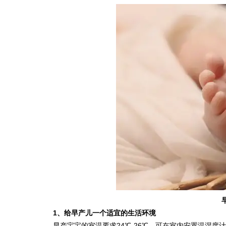
1
、
给早产儿一个适宜的生活环境
早产宝宝的室温要求24℃-26℃，可在室内安置温湿