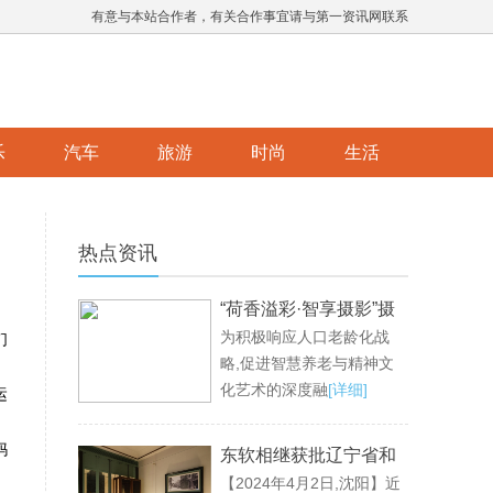
有意与本站合作者，有关合作事宜请与第一资讯网联系
乐
汽车
旅游
时尚
生活
热点资讯
“荷香溢彩·智享摄影”摄
为积极响应人口老龄化战
影公益活动成功举办，
们
略,促进智慧养老与精神文
共绘老龄生活新画卷
化艺术的深度融
[详细]
运
妈
东软相继获批辽宁省和
【2024年4月2日,沈阳】近
沈阳市大语言模型创新