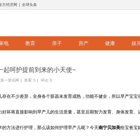
 东方经济网 | 全球头条
家电
教育
亲子
房产
健康
娱
一起呵护提前到来的小天使~
第一资讯网
|
查看:
5
|
评论: 0
儿存在不少差异，全身各个脏器未发育成熟，功能不健全，所以早产宝宝
力好坏将直接影响到早产儿的生活质量，甚至后期智力发育、身体发育、
学的方法进行护理，那么该如何护理早产儿呢？今天
南宁
贝加美
给宝爸宝