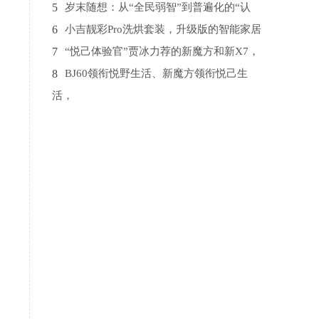
5
岁末随想：从“全民弱智”到普遍化的“认
6
小吉靓彩Pro洗烘套装，升级版的智能家居
7
“悦己体验官”贾冰力荐的新魔方和新X7，
8
BJ60领衔悦野生活、新魔方领衔悦己生
活，
9
千寻位置助力重庆长寿区打造国家级“北斗
10
大咖拆车，BJ40惊艳全场，不愧是高保值
率