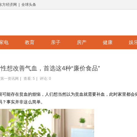
 东方经济网 | 全球头条
家电
教育
亲子
房产
健康
娱
性想改善气血，首选这4种“廉价食品”
第一资讯网
|
查看:
5
|
评论: 0
很可能存在贫血的烦恼，人们想当然以为贫血就需要补血，此时家里都会
吗？事实并非这么简单。