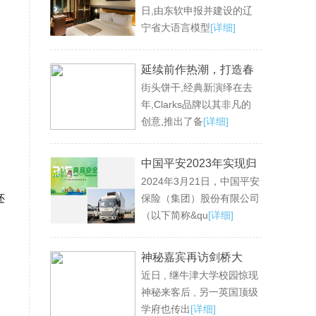
日,由东软申报并建设的辽
平台
宁省大语言模型
[详细]
延续前作热潮，打造春
街头饼干,经典新演绎在去
夏最爱街头 Clarks诚意
年,Clarks品牌以其非凡的
推出SS24 Torhill饼干家
创意,推出了备
[详细]
族
中国平安2023年实现归
2024年3月21日，中国平安
母营运利润1,179.89亿
还
保险（集团）股份有限公司
元 现金分红连续12年保
（以下简称&qu
[详细]
持增长 寿险业务重回升
势 新业务价值同比大增
神秘嘉宾再访剑桥大
36.2%
近日 , 继牛津大学校园惊现
学，与留学生重叙康桥
神秘来客后 , 另一英国顶级
梦
学府也传出
[详细]