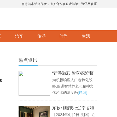
有意与本站合作者，有关合作事宜请与第一资讯网联系
乐
汽车
旅游
时尚
生活
热点资讯
“荷香溢彩·智享摄影”摄
为积极响应人口老龄化战
影公益活动成功举办，
储
略,促进智慧养老与精神文
共绘老龄生活新画卷
化艺术的深度融
[详细]
东软相继获批辽宁省和
【2024年4月2日,沈阳】近
沈阳市大语言模型创新