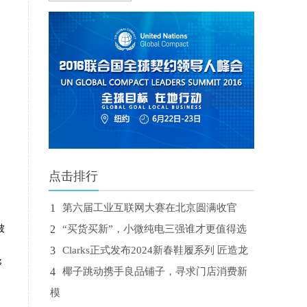
点击排行
1
第六届工业互联网大赛在北京圆满收官
被
2
“买货买新”，小微纯电三强谁才更值得选
3
Clarks正式发布2024新春鞋履系列 匠造龙
够
4
椰子跳动携手良品铺子，寻求门店消费新
模